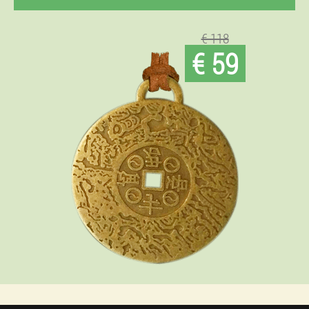
€ 118
€ 59